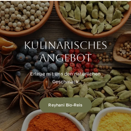
Kulinarisches
Angebot
Erlebe mit uns den natürlichen
Geschmack
Reyhani Bio-Reis